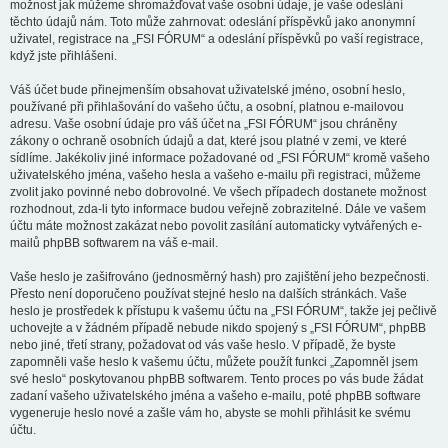
možnost jak můžeme shromažďovat vaše osobní údaje, je vaše odeslání
těchto údajů nám. Toto může zahrnovat: odeslání příspěvků jako anonymní
uživatel, registrace na „FSI FÓRUM“ a odeslání příspěvků po vaší registrace,
když jste přihlášeni.
Váš účet bude přinejmenším obsahovat uživatelské jméno, osobní heslo,
používané při přihlašování do vašeho účtu, a osobní, platnou e-mailovou
adresu. Vaše osobní údaje pro váš účet na „FSI FÓRUM“ jsou chráněny
zákony o ochraně osobních údajů a dat, které jsou platné v zemi, ve které
sídlíme. Jakékoliv jiné informace požadované od „FSI FÓRUM“ kromě vašeho
uživatelského jména, vašeho hesla a vašeho e-mailu při registraci, můžeme
zvolit jako povinné nebo dobrovolné. Ve všech případech dostanete možnost
rozhodnout, zda-li tyto informace budou veřejně zobrazitelné. Dále ve vašem
účtu máte možnost zakázat nebo povolit zasílání automaticky vytvářených e-
mailů phpBB softwarem na váš e-mail.
Vaše heslo je zašifrováno (jednosměrný hash) pro zajištění jeho bezpečnosti.
Přesto není doporučeno používat stejné heslo na dalších stránkách. Vaše
heslo je prostředek k přístupu k vašemu účtu na „FSI FÓRUM“, takže jej pečlivě
uchovejte a v žádném případě nebude nikdo spojený s „FSI FÓRUM“, phpBB
nebo jiné, třetí strany, požadovat od vás vaše heslo. V případě, že byste
zapomněli vaše heslo k vašemu účtu, můžete použít funkci „Zapomněl jsem
své heslo“ poskytovanou phpBB softwarem. Tento proces po vás bude žádat
zadaní vašeho uživatelského jména a vašeho e-mailu, poté phpBB software
vygeneruje heslo nové a zašle vám ho, abyste se mohli přihlásit ke svému
účtu.