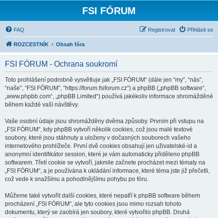
FSI FÓRUM
FAQ
Registrovat
Přihlásit se
ROZCESTNÍK
Obsah fóra
FSI FÓRUM - Ochrana soukromí
Toto prohlášení podrobně vysvětluje jak „FSI FÓRUM“ (dále jen “my”, “nás”,
“naše”, “FSI FÓRUM”, “https://forum.fsiforum.cz”) a phpBB („phpBB software“,
„www.phpbb.com“, „phpBB Limited“) používá jakékoliv informace shromážděné
během každé vaší návštěvy.
Vaše osobní údaje jsou shromážděny dvěma způsoby. Prvním při vstupu na
„FSI FÓRUM“, kdy phpBB vytvoří několik cookies, což jsou malé textové
soubory, které jsou stáhnuty a uloženy v dočasných souborech vašeho
internetového prohlížeče. První dvě cookies obsahují jen uživatelské-id a
anonymní identifikátor session, které je vám automaticky přiděleno phpBB
softwarem. Třetí cookie se vytvoří, jakmile začnete procházet mezi tématy na
„FSI FÓRUM“, a je používána k ukládání informace, které téma jste již přečetli,
což vede k snažšímu a pohodlnějšímu pohybu po fóru.
Můžeme také vytvořit další cookies, které nepatří k phpBB software během
procházení „FSI FÓRUM“, ale tyto cookies jsou mimo rozsah tohoto
dokumentu, který se zaobírá jen soubory, které vytvořilo phpBB. Druhá